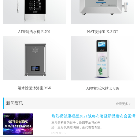
AI智能活水机 F-700
NAT洗涤宝 X-313T
清水除菌沐浴宝 M-6
AI智能活水站 K-816
新闻资讯
查看更多 >
热烈祝贺康福星2021战略布署暨新品发布会圆满
结束！！
三月是初春的日子，是四季放飞的开
始，三月代表着明媚，更代表着希望。
2021年3月9日，家人们激情澎湃地迎来
[
2021
-
03
-
12
]