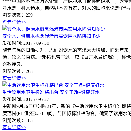
****中国内地有上万家企业生产纯净水（或称超纯水），大
净水是一种人造水，自然界不曾有过，对人的细胞来说是个“异物
浏览次数：
239
查看详情>>
安全水、健康水概念混淆市民饮用水陷阱知多少
发布时间:
2017
/
09
/
30
随着气温的日渐提升，人们对饮水的需求大大增加，而近年来
汤，饮之愈百病。”邓拓也曾写过一篇《白开水最好喝》，称“
兴教授又...
浏览次数：
268
查看详情>>
生活饮用水卫生标准将出台 安全干净≠健康好水
发布时间:
2017
/
09
/
27
中新网9月26日电时隔21年，新的《生活饮用水卫生标准》即
度范围(PH值)在6.5-8.0间，与国际标准相吻合，确定了饮
浏览次数：
183
查看详情>>