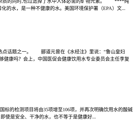
质的同时,也过滤掉了水中人体必需的矿物元素。 ****纯
的水，是一种不健康的水。美国环境保护署（EPA）文...
热点话题之一。 郦道元曾在《水经注》里说：“鲁山皇妇
水够健康吗？会上，中国医促会健康饮用水专业委员会主任李复
国标的检测项目将由35项增至106项，并再次明确饮用水的酸碱
，即使是安全、干净的水，也不等于是健康好...