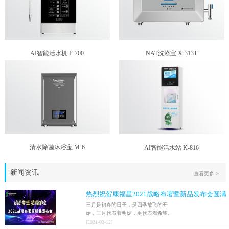
AI智能活水机 F-700
NAT洗涤宝 X-313T
清水除菌沐浴宝 M-6
AI智能活水站 K-816
新闻资讯
查看更多 >
热烈祝贺康福星2021战略布署暨新品发布会圆满
结束！！
三月是初春的日子，是四季放飞的开
始，三月代表着明媚，更代表着希望。
2021年3月9日，家人们激情澎湃地迎来
[
2021
-
03
-
12
]