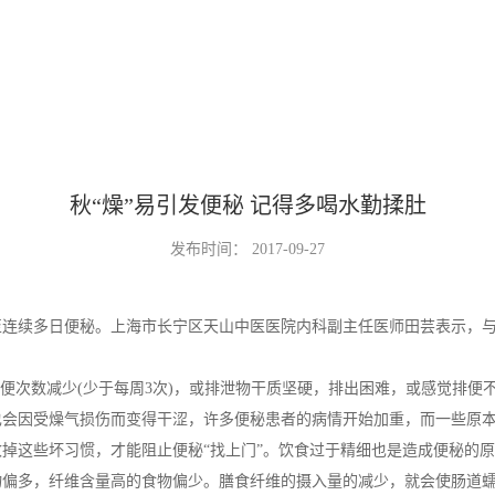
秋“燥”易引发便秘 记得多喝水勤揉肚
发布时间：
2017-09-27
续多日便秘。上海市长宁区天山中医医院内科副主任医师田芸表示，与其他
次数减少(少于每周3次)，或排泄物干质坚硬，排出困难，或感觉排便
也会因受燥气损伤而变得干涩，许多便秘患者的病情开始加重，而一些原
这些坏习惯，才能阻止便秘“找上门”。饮食过于精细也是造成便秘的原
物偏多，纤维含量高的食物偏少。膳食纤维的摄入量的减少，就会使肠道