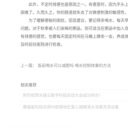
此外，不定时排便也是原因之一。有便意时，因为手头上有
困难了。久而久之，你的肠道就失去了对粪便刺激的敏感性，
为了缓解便秘的困扰，田芸建议，要记得多喝水，每天早上起
问题。对于秋季被人们亲睐的粥品，则可适当在粥品中加入
有排便的感觉，也要每天固定时间在马桶上蹲坐一会，养成
及时前往医院进行检查。
上一篇：
饭前喝水可以减肥吗 喝水控制体重的方法
相关推荐
热烈祝贺水链云数字科技启动大会成功举办！
康福星科技向郑州疫情地区爱心捐赠清水消毒洗涤设备