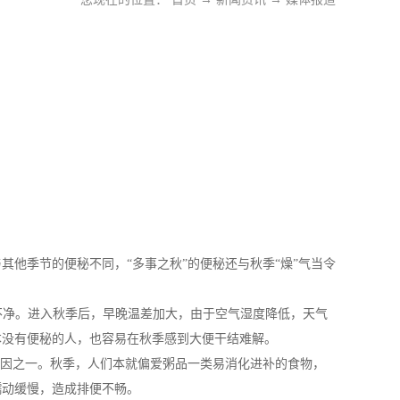
季节的便秘不同，“多事之秋”的便秘还与秋季“燥”气当令
不净。进入秋季后，早晚温差加大，由于空气湿度降低，天气
本没有便秘的人，也容易在秋季感到大便干结难解。
因之一。秋季，人们本就偏爱粥品一类易消化进补的食物，
蠕动缓慢，造成排便不畅。