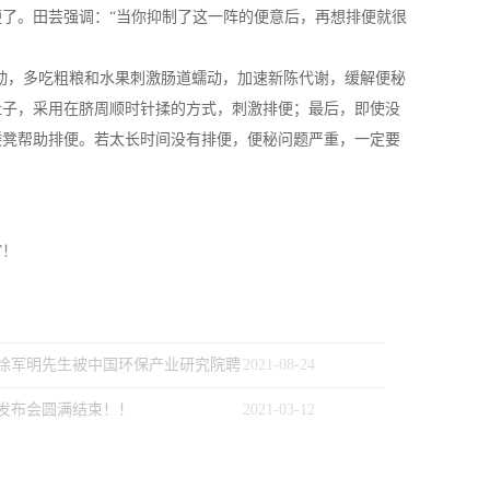
了。田芸强调：“当你抑制了这一阵的便意后，再想排便就很
动，多吃粗粮和水果刺激肠道蠕动，加速新陈代谢，缓解便秘
肚子，采用在脐周顺时针揉的方式，刺激排便；最后，即使没
矮凳帮助排便。若太长时间没有排便，便秘问题严重，一定要
”！
徐军明先生被中国环保产业研究院聘
2021
-
08
-
24
品发布会圆满结束！！
2021
-
03
-
12