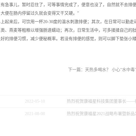
急事儿，暂时忍住了，可等事情完成了，便意也没了，自然就不去排便
大便在肠内停留过久就会变得又干又硬。”
来后，可饮用一杯20-30度的温水刺激排便；其次，在日常可以勤走
豆类、燕麦等粗粮以增强肠道蠕动；再次，日常生活中，可多揉揉自己的
良好的排便习惯，减少便秘概率。若没有排便的感觉，则可以脚下垫张小
下一篇：
天热多喝水？ 小心“水中毒
2022
-
05
-
10
热烈祝贺康福星科技集团董事长——
为特邀研究员
2021
-
08
-
08
热烈祝贺康福星2021战略布署暨新