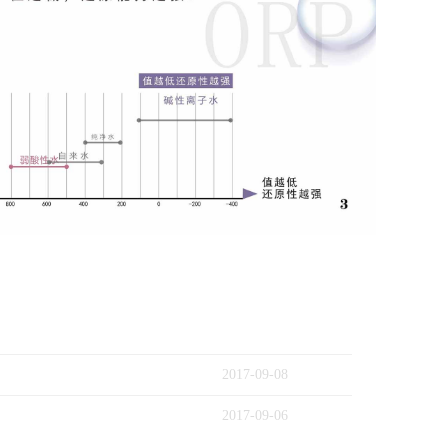
2017
-
09
-
08
2017
-
09
-
06