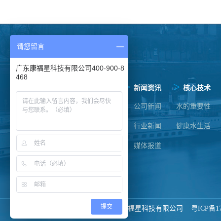
请您留言
广东康福星科技有限公司400-900-8
快速通道
468
>
>
>
>
首页
关于我们
新闻资讯
核心技术
公司简介
公司新闻
水的重要性
企业文化
行业新闻
健康水生活
资质荣誉
媒体报道
发展历程
提交
Copyright ©2017 - 2018 广东康福星科技有限公司
粤ICP备17