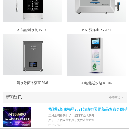
AI智能活水机 F-700
NAT洗涤宝 X-313T
清水除菌沐浴宝 M-6
AI智能活水站 K-816
新闻资讯
查看更多 >
热烈祝贺康福星2021战略布署暨新品发布会圆满
结束！！
三月是初春的日子，是四季放飞的开
始，三月代表着明媚，更代表着希望。
2021年3月9日，家人们激情澎湃地迎来
[
2021
-
03
-
12
]