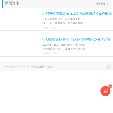
新闻资讯
查看更多 >
热烈祝贺康福星2021战略布署暨新品发布会圆满
结束！！
三月是初春的日子，是四季放飞的开
始，三月代表着明媚，更代表着希望。
2021年3月9日，家人们激情澎湃地迎来
[
2021
-
03
-
12
]
了康福星2021年的首场会议——《康福
星战略布署暨新品发布会》。此次大会
热烈祝贺康福星(香港)国际控股有限公司举办的
为期两天，来自全国两百多个服务中心
总经理共同参加了此次盛会。作为康福
康福星2020年会盛典圆满成功！！
2021年1月21日，由康福星(香港)国际控
星2021年的首场大会，其意义重大，大
股有限公司主办，广东康福星科技有限
会上不但要发布新品，还要公布公司一
公司承办，广东明楷慈善基金会协办
[
2021
-
01
-
23
]
系列重要的战略布署、最新的营销政策
的“凝心聚力 蓄势前行”康福星2020健康
和落地方案！此次大会选择在美丽的南
环保年会盛典在东莞樟木头三正半山酒
粤百年古村——广州翼空港文旅小镇隆
店隆重举行。21日上午，康福星全体职
Copyright ©2017 - 2018 广东康福星科技有限公司
重举行。盛会之所以在此举行，因为这
工在公司总部给全国的家人及朋友们拜
里既是广东省乡村振兴文化服务产业
年，并合影留念。21日下午13:30，年会
园、广东省文化和旅游特色村，也是广
盛典开始入场，参会嘉宾们纷纷签到入
犀牛云提供企业云服
东省首批5G应用合作项目及广东省重点
场、合影留念。下午14:00，年会盛典正
务
项目。康福星集团也即将同文旅小镇展
式开始。本次年会盛典由于疫情的原
开深入合作，结合康福星水科技技术，
因，只邀请了广东省内的康福星家人及
共同打造第一个绿色环保的示范小镇。
嘉宾参加。此次盛典特别邀请嘉宾有：
3月9下午，参会的嘉宾及各个团队纷纷
中国安全与发展研究会会长彭顺生先
签到并合影留念。下午13点30分，大会
生；中国工程院马军院士；广东省温氏
在热烈的掌声和欢呼声中准时开始。公
宗亲联谊总会总会长温坚平先生；东莞
司在发展的道路上也得到了社会各界人
市中小企业与上市促进会执行会长陈启
士的鼎力支持，参加此次大会的特邀嘉