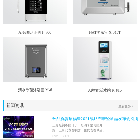
AI智能活水机 F-700
NAT洗涤宝 X-313T
清水除菌沐浴宝 M-6
AI智能活水站 K-816
新闻资讯
查看更多 >
热烈祝贺康福星2021战略布署暨新品发布会圆满
结束！！
三月是初春的日子，是四季放飞的开
始，三月代表着明媚，更代表着希望。
2021年3月9日，家人们激情澎湃地迎来
[
2021
-
03
-
12
]