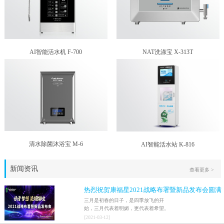
AI智能活水机 F-700
NAT洗涤宝 X-313T
清水除菌沐浴宝 M-6
AI智能活水站 K-816
新闻资讯
查看更多 >
热烈祝贺康福星2021战略布署暨新品发布会圆满
结束！！
三月是初春的日子，是四季放飞的开
始，三月代表着明媚，更代表着希望。
2021年3月9日，家人们激情澎湃地迎来
[
2021
-
03
-
12
]