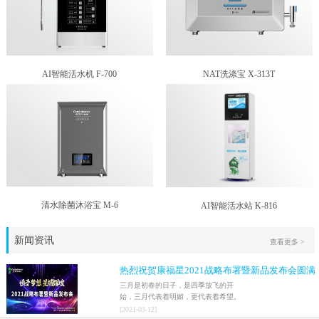
AI智能活水机 F-700
NAT洗涤宝 X-313T
清水除菌沐浴宝 M-6
AI智能活水站 K-816
新闻资讯
查看更多 >
热烈祝贺康福星2021战略布署暨新品发布会圆满
结束！！
三月是初春的日子，是四季放飞的开
始，三月代表着明媚，更代表着希望。
2021年3月9日，家人们激情澎湃地迎来
[
2021
-
03
-
12
]