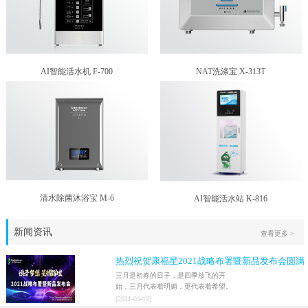
AI智能活水机 F-700
NAT洗涤宝 X-313T
清水除菌沐浴宝 M-6
AI智能活水站 K-816
新闻资讯
查看更多 >
热烈祝贺康福星2021战略布署暨新品发布会圆满
结束！！
三月是初春的日子，是四季放飞的开
始，三月代表着明媚，更代表着希望。
2021年3月9日，家人们激情澎湃地迎来
[
2021
-
03
-
12
]