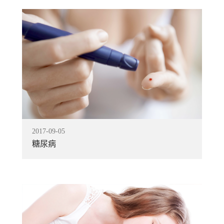
《新经济导刊》重点报道产品等。6、提供全面
体系规划、严控网上销售串货、价格违规等问
的爆发式的盈利模式让您迅速占领市场、拥抱
克强总理多次提出的“大众创业，万众创新”的
早日实现“我的中国梦”。
2017
-
09
-
05
糖尿病