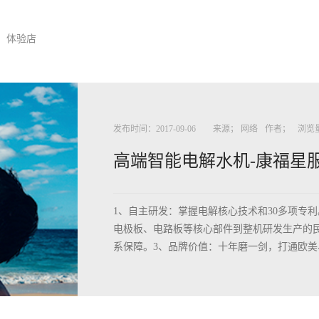
体验店
发布时间：
2017
-
09
-
06
来源；
网络
作者；
浏览
高端智能电解水机-康福星
1、自主研发：掌握电解核心技术和30多项专
电极板、电路板等核心部件到整机研发生产的
系保障。3、品牌价值：十年磨一剑，打通欧美、
等销售通道。4、全球检测认证：FDA CE SGS 
业、国家乒乓球训练基地战略合作伙伴、巴西