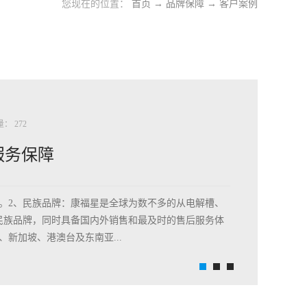
您现在的位置：
首页
→
品牌保障
→
客户案例
量：
272
服务保障
利。2、民族品牌：康福星是全球为数不多的从电解槽、
民族品牌，同时具备国内外销售和最及时的售后服务体
新加坡、港澳台及东南亚...
ROSH ETL ISO9001 涉水批件等。5、高新技术企
传奇巨星中国赛官方指定用品、国务院发展研究中心