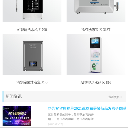
AI智能活水机 F-700
NAT洗涤宝 X-313T
清水除菌沐浴宝 M-6
AI智能活水站 K-816
新闻资讯
查看更多 >
热烈祝贺康福星2021战略布署暨新品发布会圆满
结束！！
三月是初春的日子，是四季放飞的开
始，三月代表着明媚，更代表着希望。
2021年3月9日，家人们激情澎湃地迎来
[
2021
-
03
-
12
]