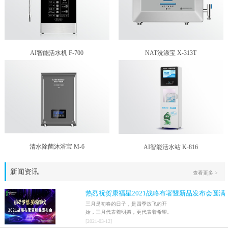
AI智能活水机 F-700
NAT洗涤宝 X-313T
清水除菌沐浴宝 M-6
AI智能活水站 K-816
新闻资讯
查看更多 >
热烈祝贺康福星2021战略布署暨新品发布会圆满
结束！！
三月是初春的日子，是四季放飞的开
始，三月代表着明媚，更代表着希望。
2021年3月9日，家人们激情澎湃地迎来
[
2021
-
03
-
12
]