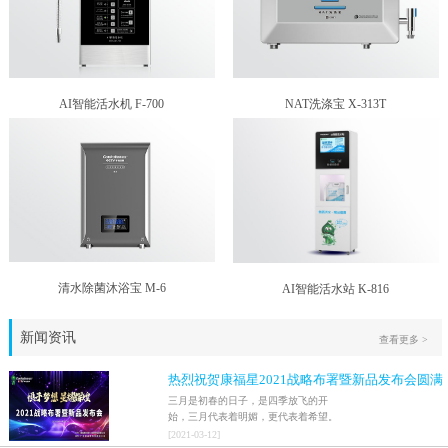
AI智能活水机 F-700
NAT洗涤宝 X-313T
清水除菌沐浴宝 M-6
AI智能活水站 K-816
新闻资讯
查看更多 >
热烈祝贺康福星2021战略布署暨新品发布会圆满
结束！！
三月是初春的日子，是四季放飞的开
始，三月代表着明媚，更代表着希望。
2021年3月9日，家人们激情澎湃地迎来
[
2021
-
03
-
12
]