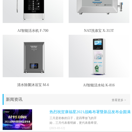
AI智能活水机 F-700
NAT洗涤宝 X-313T
清水除菌沐浴宝 M-6
AI智能活水站 K-816
新闻资讯
查看更多 >
热烈祝贺康福星2021战略布署暨新品发布会圆满
结束！！
三月是初春的日子，是四季放飞的开
始，三月代表着明媚，更代表着希望。
2021年3月9日，家人们激情澎湃地迎来
[
2021
-
03
-
12
]