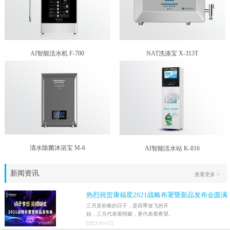
AI智能活水机 F-700
NAT洗涤宝 X-313T
清水除菌沐浴宝 M-6
AI智能活水站 K-816
新闻资讯
查看更多 >
热烈祝贺康福星2021战略布署暨新品发布会圆满
结束！！
三月是初春的日子，是四季放飞的开
始，三月代表着明媚，更代表着希望。
2021年3月9日，家人们激情澎湃地迎来
[
2021
-
03
-
12
]