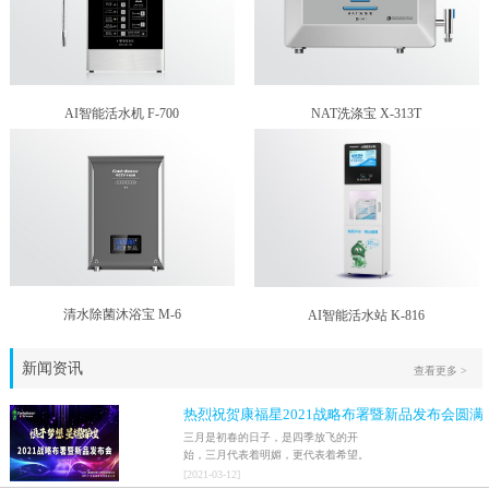
AI智能活水机 F-700
NAT洗涤宝 X-313T
清水除菌沐浴宝 M-6
AI智能活水站 K-816
新闻资讯
查看更多 >
热烈祝贺康福星2021战略布署暨新品发布会圆满
结束！！
三月是初春的日子，是四季放飞的开
始，三月代表着明媚，更代表着希望。
2021年3月9日，家人们激情澎湃地迎来
[
2021
-
03
-
12
]