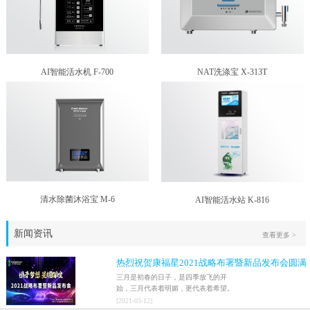
AI智能活水机 F-700
NAT洗涤宝 X-313T
清水除菌沐浴宝 M-6
AI智能活水站 K-816
新闻资讯
查看更多 >
热烈祝贺康福星2021战略布署暨新品发布会圆满
结束！！
三月是初春的日子，是四季放飞的开
始，三月代表着明媚，更代表着希望。
2021年3月9日，家人们激情澎湃地迎来
[
2021
-
03
-
12
]