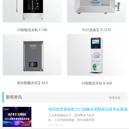
AI智能活水机 F-700
NAT洗涤宝 X-313T
清水除菌沐浴宝 M-6
AI智能活水站 K-816
新闻资讯
查看更多 >
热烈祝贺康福星2021战略布署暨新品发布会圆满
结束！！
三月是初春的日子，是四季放飞的开
始，三月代表着明媚，更代表着希望。
2021年3月9日，家人们激情澎湃地迎来
[
2021
-
03
-
12
]